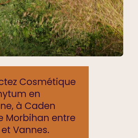
ctez Cosmétique
ytum en
gne, à Caden
e Morbihan entre
et Vannes.