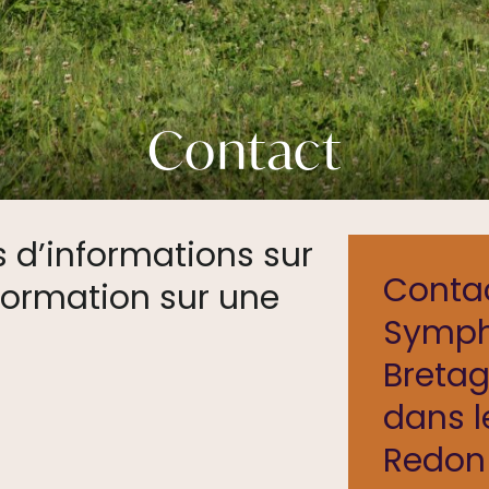
Contact
 d’informations sur
Conta
nformation sur une
Symph
Breta
dans l
Redon 