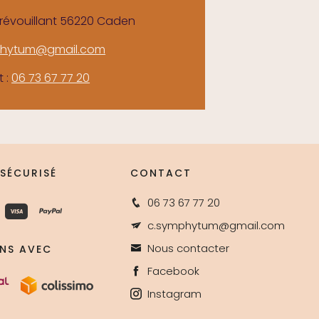
Trévouillant 56220 Caden
phytum@gmail.com
t :
06 73 67 77 20
 SÉCURISÉ
CONTACT
06 73 67 77 20
c.symphytum@gmail.com
Nous contacter
ONS AVEC
Facebook
Instagram