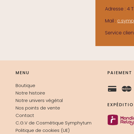
Adresse : 4 
Mail :
c.sym
Service clien
MENU
PAIEMENT
Boutique
Notre histoire
Notre univers végétal
EXPÉDITI
Nos points de vente
Contact
C.G.V de Cosmétique Symphytum
Politique de cookies (UE)