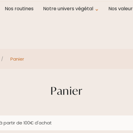
Frais de ports en point relais offerts à partir de 100 € d'ach
Nos routines
Notre univers végétal
Nos valeur
/
Panier
Panier
 à partir de 100€ d'achat