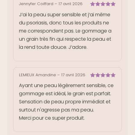
Jennyfer Coiffard
–
17 avril 2026
Note
5
sur
J’ai la peau super sensible et j’ai même
5
du psoriasis, donc tous les produits ne
me correspondent pas. Le gommage a
un grain très fin qui respecte la peau et
la rend toute douce. J’adore.
LEMIEUX Amandine
–
17 avril 2026
Note
5
sur
Ayant une peau légèrement sensible, ce
5
gommage est idéal, le grain est parfait.
Sensation de peau propre immédiat et
surtout n'agresse pas ma peau.
Merci pour ce super produit.