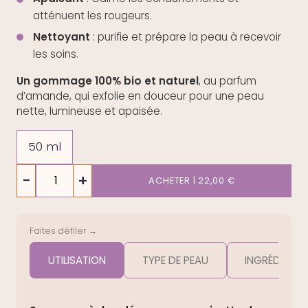
atténuent les rougeurs.
Nettoyant
: purifie et prépare la peau à recevoir
les soins.
Un gommage 100% bio et naturel
, au parfum
d’amande, qui exfolie en douceur pour une peau
nette, lumineuse et apaisée.
50 ml
quantité
−
+
ACHETER | 22,00 €
de
Gommage
Doux
Faites défiler →
UTILISATION
TYPE DE PEAU
INGRÉDIENTS