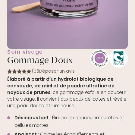
Soin visage
Gommage Doux
(5)
|
Déposer un avis
Note
5.00
Élaboré à partir d’un hydrolat biologique de
sur 5
consoude, de miel et de poudre ultrafine de
noyaux de prunes
, ce gommage exfolie en douceur
votre visage. Il convient aux peaux délicates et révèle
une peau douce et lumineuse.
Désincrustant
: Élimine en douceur impuretés et
cellules mortes.
Apaisant
: Calme les échauffements et