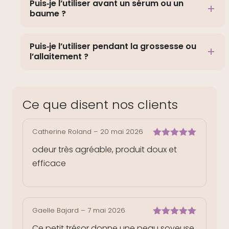
Puis‑je l’utiliser avant un sérum ou un
baume ?
Puis‑je l’utiliser pendant la grossesse ou
l’allaitement ?
Ce que disent nos clients
Catherine Roland
–
20 mai 2026
Note
5
sur
odeur très agréable, produit doux et
5
efficace
Gaelle Bajard
–
7 mai 2026
Note
5
sur
Ce petit trésor donne une peau soyeuse