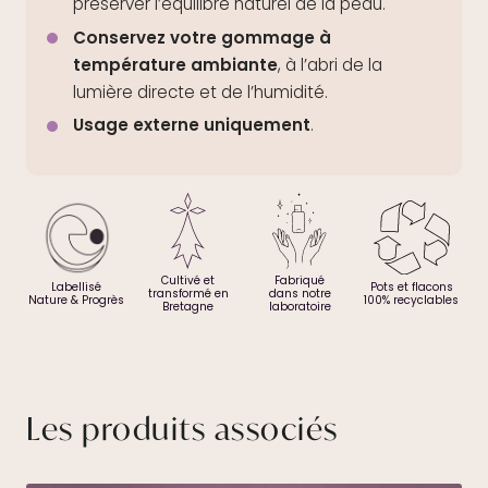
préserver l’équilibre naturel de la peau.
Conservez votre gommage à
température ambiante
, à l’abri de la
lumière directe et de l’humidité.
Usage externe uniquement
.
Cultivé et
Fabriqué
Labellisé
Pots et flacons
transformé en
dans notre
Nature & Progrès
100% recyclables
Bretagne
laboratoire
Les produits associés