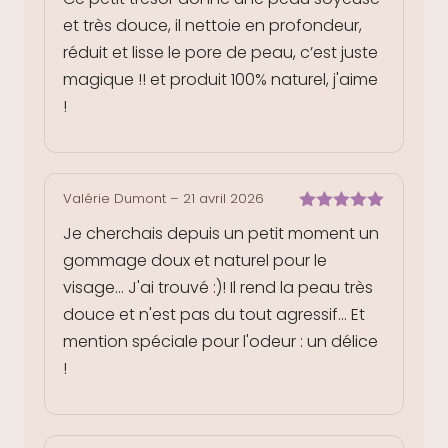
5
et très douce, il nettoie en profondeur,
réduit et lisse le pore de peau, c’est juste
magique !! et produit 100% naturel, j'aime
!
Valérie Dumont
–
21 avril 2026
Note
5
sur
Je cherchais depuis un petit moment un
5
gommage doux et naturel pour le
visage... J'ai trouvé :)! Il rend la peau très
douce et n'est pas du tout agressif... Et
mention spéciale pour l'odeur : un délice
!