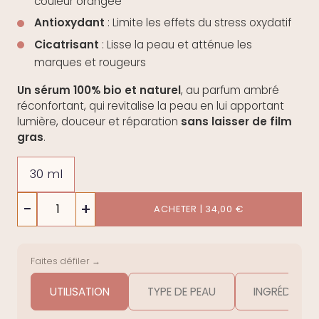
couleur orangée
Antioxydant
: Limite les effets du stress oxydatif
Cicatrisant
: Lisse la peau et atténue les
marques et rougeurs
Un sérum 100% bio et naturel
, au parfum ambré
réconfortant, qui revitalise la peau en lui apportant
lumière, douceur et réparation
sans laisser de film
gras
.
30 ml
quantité
−
+
ACHETER | 34,00 €
de
Sérum
Vitalité
Faites défiler →
UTILISATION
TYPE DE PEAU
INGRÉDIENTS