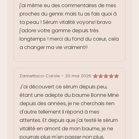
j'ai même eu des commentaires de mes
proches du genre: mais tu as fais quoi à
ta peau ! Sérum vitalité voyons! bravo
j'adore votre gamme depuis très
longtemps ! merci du fond du cœur, cela
a changer ma vie vraiment!!
Zannettacci Carole
–
20 mai 2026
Note
5
sur
J'ai découvert ce sérum depuis peu,
5
étant une adepte du baume Bonne Mine
depuis des années, je ne cherchais rien
d'autre tellement il répond à mes
attentes. Et depuis que j'ai testé le sérum
vitalité en amont de mon baume, je ne
pourrais plus m'en passer non plus,