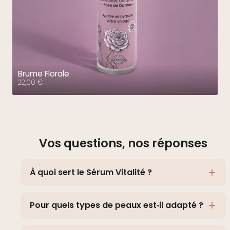
Brume Florale
22,00
€
Baume Bonne Mine – 50 ml
32,00
€
Vos questions, nos réponses
À quoi sert le Sérum Vitalité ?
Pour quels types de peaux est‑il adapté ?