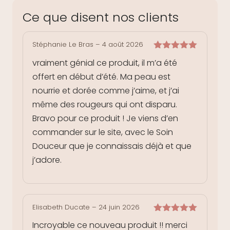
Ce que disent nos clients
Stéphanie Le Bras
–
4 août 2026
Note
5
sur
vraiment génial ce produit, il m’a été
5
offert en début d’été. Ma peau est
nourrie et dorée comme j’aime, et j’ai
même des rougeurs qui ont disparu.
Bravo pour ce produit ! Je viens d’en
commander sur le site, avec le Soin
Douceur que je connaissais déjà et que
j’adore.
Elisabeth Ducate
–
24 juin 2026
Note
5
sur
Incroyable ce nouveau produit !! merci
5