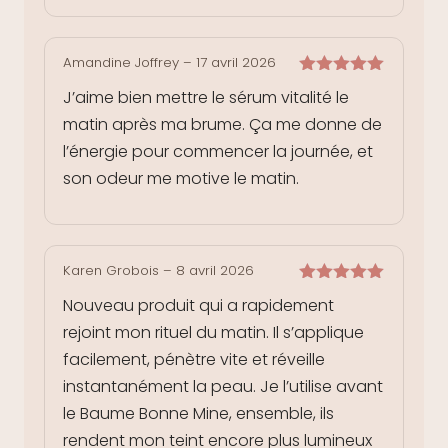
Amandine Joffrey
–
17 avril 2026
Note
5
sur
J’aime bien mettre le sérum vitalité le
5
matin après ma brume. Ça me donne de
l’énergie pour commencer la journée, et
son odeur me motive le matin.
Karen Grobois
–
8 avril 2026
Note
5
sur
Nouveau produit qui a rapidement
5
rejoint mon rituel du matin. Il s’applique
facilement, pénètre vite et réveille
instantanément la peau. Je l’utilise avant
le Baume Bonne Mine, ensemble, ils
rendent mon teint encore plus lumineux