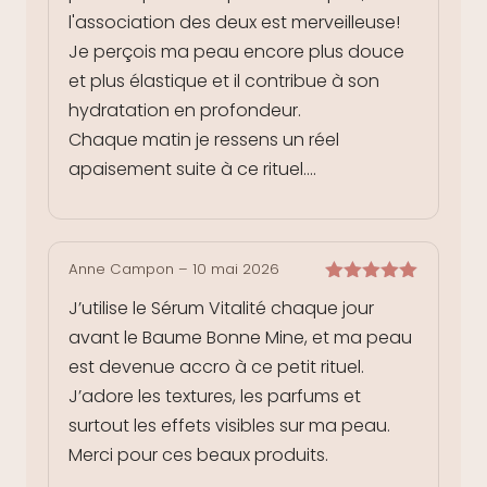
l'association des deux est merveilleuse!
Je perçois ma peau encore plus douce
et plus élastique et il contribue à son
hydratation en profondeur.
Chaque matin je ressens un réel
apaisement suite à ce rituel....
Anne Campon
–
10 mai 2026
Note
5
sur
J’utilise le Sérum Vitalité chaque jour
5
avant le Baume Bonne Mine, et ma peau
est devenue accro à ce petit rituel.
J’adore les textures, les parfums et
surtout les effets visibles sur ma peau.
Merci pour ces beaux produits.