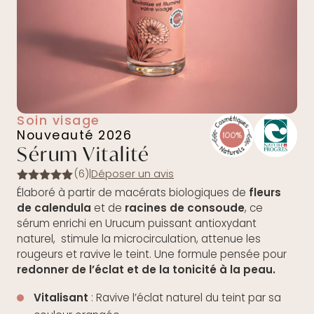
Soin visage
Nouveauté 2026
Sérum Vitalité
(6)
|
Déposer un avis
Note
5.00
Élaboré à partir de macérats biologiques de
fleurs
sur 5
de calendula
et de
racines de consoude
, ce
sérum enrichi en Urucum puissant antioxydant
naturel, stimule la microcirculation, attenue les
rougeurs et ravive le teint. Une formule pensée pour
redonner de l’éclat et de la tonicité à la peau.
Vitalisant
: Ravive l’éclat naturel du teint par sa