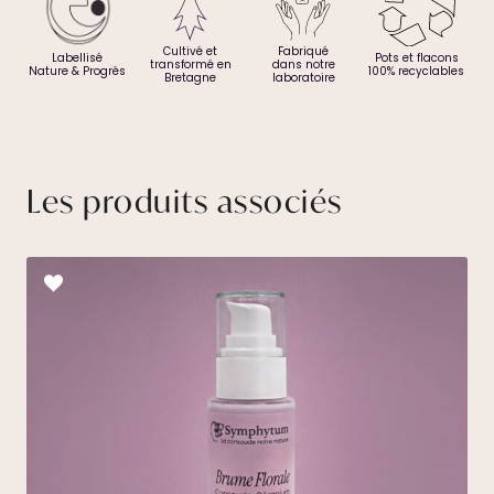
Cultivé et
Fabriqué
Labellisé
Pots et flacons
transformé en
dans notre
Nature & Progrès
100% recyclables
Bretagne
laboratoire
Les produits associés