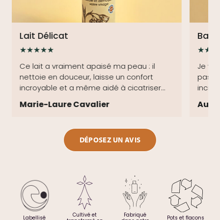
Lait Délicat
Baum
★★★★★
★★★
Ce lait a vraiment apaisé ma peau : il
Je vo
nettoie en douceur, laisse un confort
pas qu
incroyable et a même aidé à cicatriser
incroy
mes marques...
sècher
Marie-Laure Cavalier
Aude
DÉPOSEZ UN AVIS
Cultivé et
Fabriqué
Labellisé
Pots et flacons