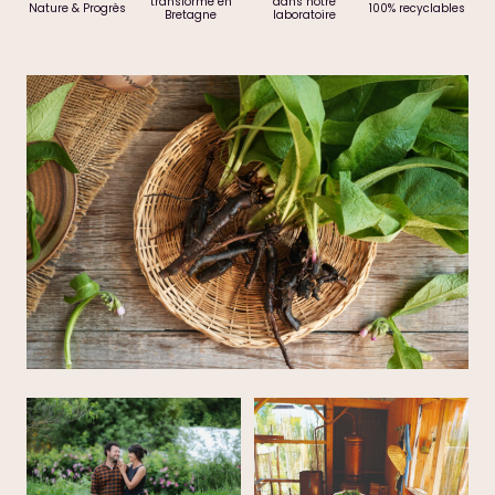
transformé en
dans notre
Nature & Progrès
100% recyclables
Bretagne
laboratoire