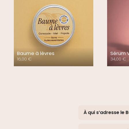
Baume à lèvres
Sérum V
16,00
€
34,00
€
À qui s’adresse le