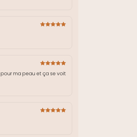
Note
5
sur
5
Note
5
sur
it pour ma peau et ça se voit
5
Note
5
sur
5