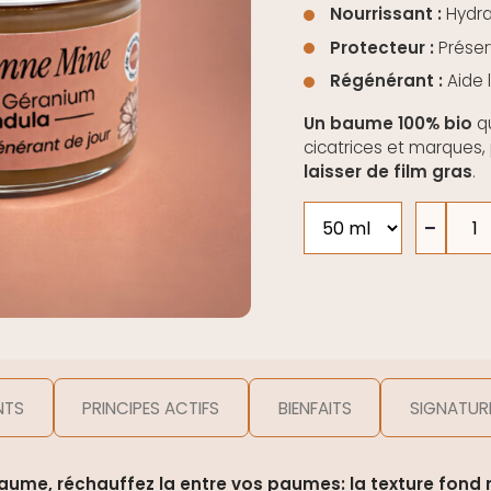
Nourrissant :
Hydrat
Protecteur :
Préser
Régénérant :
Aide l
Un baume 100% bio
qu
cicatrices et marques,
laisser de film gras
.
quantité
−
de
Baume
Bonne
Mine
NTS
PRINCIPES ACTIFS
BIENFAITS
SIGNATUR
baume, réchauffez la entre vos paumes: la texture fond 