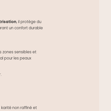
risation
, il p
rotège du
curant un confort durable
es zones sensibles et
déal pour les peaux
.
karité non raffiné et