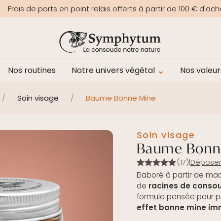
Frais de ports en point relais offerts à partir de 100 € d'ach
Nos routines
Notre univers végétal
Nos valeur
/
Soin visage
/
Baume Bonne Mine
Soin visage
Baume Bonn
(17)
|
Déposer
Note
5.00
Elaboré à partir de ma
sur 5
de
racines de conso
formule pensée pour p
effet bonne mine im