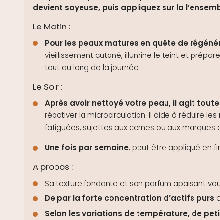
devient soyeuse, puis appliquez sur la l’ensembl
Le Matin :
Pour les peaux matures en quête de régénér
vieillissement
cutané, illumine le teint et prépare
tout au long de la journée.
Le Soir :
Après avoir nettoyé votre peau, il agit tout
réactiver la microcirculation. Il aide à réduire l
fatiguées, sujettes aux cernes ou aux marques 
Une fois par semaine
, peut être appliqué en 
A propos :
Sa texture fondante et son parfum apaisant vo
De par la forte concentration d’actifs purs
c
Selon les variations de température, de pet