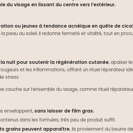
e du visage en lissant du centre vers l’extérieur.
ation ou jeunes à tendance acnéique en quête de cicat
 la peau au soleil. Il redonne fermeté et vitalité, tout en pro
e la nuit pour soutenir la régénération cutanée
, apaiser l
es rougeurs et les inflammations, offrant un rituel réparateur i
de stress
fine couche sur l’ensemble du visage, comme rituel réparateur
us enveloppent,
sans laisser de film gras.
ontenus dans les formules, très peu de produit suffit.
its grains peuvent apparaître.
Ils proviennent du beurre de 