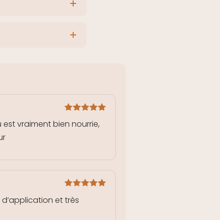
Note
5
sur
est vraiment bien nourrie,
5
ur
Note
5
sur
 d’application et très
5