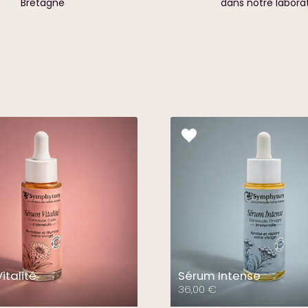
Bretagne
dans notre labora
italité
Sérum Intense
36,00
€