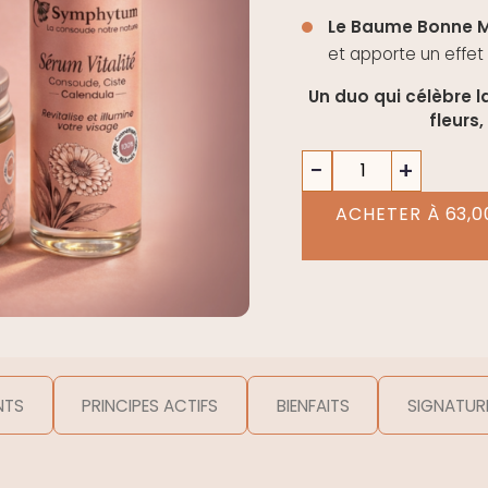
Le Baume Bonne M
et apporte un effe
Un duo qui célèbre l
fleurs
quantité
−
+
de
Duo
ACHETER À 63,00
"Matin
Vitalité"
NTS
PRINCIPES ACTIFS
BIENFAITS
SIGNATUR