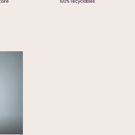
toire
100% recyclables