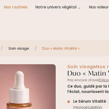
Frais de ports en point relais offerts à partir de 100 € d'ach
Nos routines
Notre univers végétal
Nos valeur
/
Soin visage
/
Duo « Matin Vitalité »
Soin visage
Nos 
Duo « Matin V
Pas encore d’avis
|
Dépos
Ce duo, guidé par la 
l’éclat, nourrissent l
Le Sérum Vitalité
:
microcirculation.